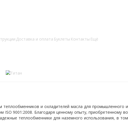
трукции
Доставка и оплата
Буклеты
Контакты
Ещё
ем теплообменников и охладителей масла для промышленного и
м ISO 9001:2008. Благодаря ценному опыту, приобретенному во
надежные теплообменники для наземного использования, в том