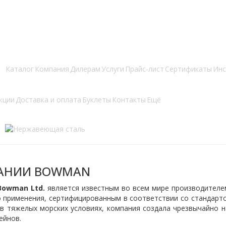
Каталог
Компания
Дилерам
Услуги
Прайс-лист
Сертификаты
Инс
кции
Доставка и оплата
Буклеты
Контакты
Ещё
АНИИ BOWMAN
 Bowman Ltd.
является известным во всем мире производител
 применения, сертифицированным в соответствии со стандарто
в тяжелых морских условиях, компания создала чрезвычайно 
ейнов.