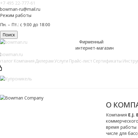
+7 495 22-777-61
bowman-ru@mail.ru
Режим работы
Пн. – Пт.: с 9:00 до 18:00
Поиск
Фирменный
интернет-магазин
аталог
Компания
Дилерам
Услуги
Прайс-лист
Сертификаты
Инстру
О КОМП
Компания
E.J.
коммерческого
время работы 
числе для басс