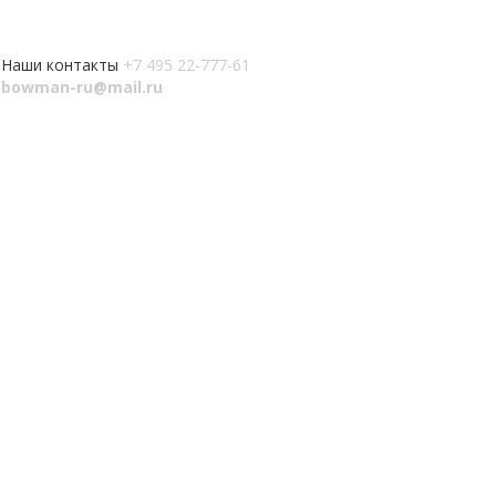
Наши контакты
+7 495 22-777-61
bowman-ru@mail.ru