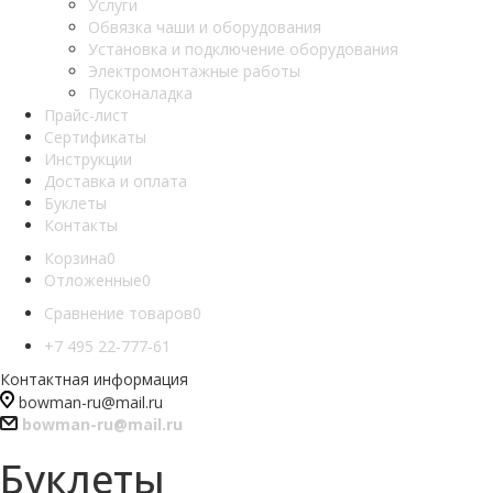
Услуги
Обвязка чаши и оборудования
Установка и подключение оборудования
Электромонтажные работы
Пусконаладка
Прайс-лист
Сертификаты
Инструкции
Доставка и оплата
Буклеты
Контакты
Корзина
0
Отложенные
0
Сравнение товаров
0
+7 495 22-777-61
Контактная информация
bowman-ru@mail.ru
bowman-ru@mail.ru
Буклеты